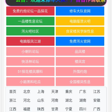
免费约炮论坛一品探花
修车大队官网
一品楼性息论坛
电脑版泄火吧
泻火吧社区
良家楼凤学妹性息
电脑版凤江湖
免费泻火官网
小喇叭论坛
品凤楼
快活林论坛
楼凤宫
51探花楼凤爆料
外围约炮
小姐黑料吃瓜
全国楼凤性息
首页
北京
上海
天津
重庆
广东
江苏
浙江
河北
山东
河南
湖北
湖南
安徽
江西
福建
陕西
甘肃
宁夏
四川
广西