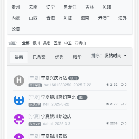
贵州
云南
辽宁
黑龙江
吉林
X,疆
内蒙
山西
青海
X,藏
海南
港澳T
海外
公告
城区：
银川
吴忠
固原
中卫
石嘴山
全部
排序：
发帖时间
最新
已备案
优秀
精华
[宁夏]
宁夏兴庆万达
银川
hwl1661283250
2025-7-22
2132
0
修车学徒
[宁夏]
宁夏银川骚妇芭比
银川
heli
2025-3-22
2179
0
永,久VIP
[宁夏]
宁夏银川路边店
dahai
2025-3-3
2209
0
永,久VIP
[宁夏]
宁夏银川安然