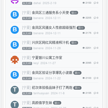
dahai
2025-2-19
2153
0
永,久VIP
[宁夏]
金凤区三通服务系小天使
银川
banane
2024-12-11
2205
0
永,久VIP
[宁夏]
金凤区风骚女人性欲超级强烈
银川
banane
2024-12-11
2175
0
永,久VIP
[宁夏]
兴庆区网红风精液榨汁机
银川
banane
2024-11-28
2201
0
永,久VIP
[宁夏]
宁夏银川公寓工作室
keyi
2024-11-27
2095
0
永,久VIP
[宁夏]
金凤区验证分享爆乳小波霸
银川
banane
2024-11-22
2103
0
永,久VIP
[宁夏]
初次体验极品妹子打了两炮
银川
tanhuayuan
2024-11-8
2155
0
永,久VIP
[宁夏]
高颜值学生妹
银川
tanhuayuan
2024-10-28
2147
0