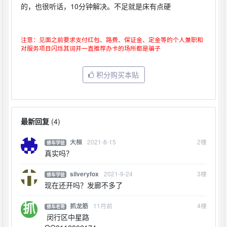
的，也很听话，10分钟解决。不足就是床有点硬
注意：见面之前要求支付红包、路费、保证金、定金等的个人兼职和
对服务项目闪烁其词并一直推荐办卡的场所都是骗子
积分购买本贴
最新回复
(
4
)
2021-8-15
2
楼
大桓
修车学徒
真实吗？
2021-9-24
3
楼
silveryfox
修车学徒
现在还开吗？发廊不多了
11月前
4
楼
抓龙筋
修车老哥
闵行区中星路