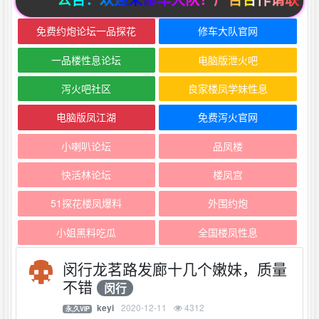
免费约炮论坛一品探花
修车大队官网
一品楼性息论坛
电脑版泄火吧
泻火吧社区
良家楼凤学妹性息
电脑版凤江湖
免费泻火官网
小喇叭论坛
品凤楼
快活林论坛
楼凤宫
51探花楼凤爆料
外围约炮
小姐黑料吃瓜
全国楼凤性息
闵行龙茗路发廊十几个嫩妹，质量
不错
闵行
2020-12-11
4312
keyi
永,久VIP