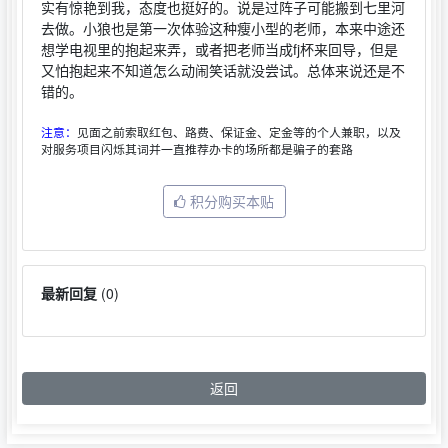
实有惊艳到我，态度也挺好的。说是过阵子可能搬到七里河
去做。小狼也是第一次体验这种瘦小型的老师，本来中途还
想学电视里的抱起来弄，或者把老师当成fj杯来回导，但是
又怕抱起来不知道怎么动闹笑话就没尝试。总体来说还是不
错的。
注意：
见面之前索取红包、路费、保证金、定金等的个人兼职，以及
对服务项目闪烁其词并一直推荐办卡的场所都是骗子的套路
积分购买本贴
最新回复
(
0
)
返回