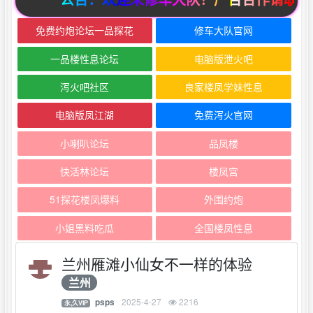
免费约炮论坛一品探花
修车大队官网
一品楼性息论坛
电脑版泄火吧
泻火吧社区
良家楼凤学妹性息
电脑版凤江湖
免费泻火官网
小喇叭论坛
品凤楼
快活林论坛
楼凤宫
51探花楼凤爆料
外围约炮
小姐黑料吃瓜
全国楼凤性息
兰州雁滩小仙女不一样的体验
兰州
2025-4-27
2216
psps
永,久VIP