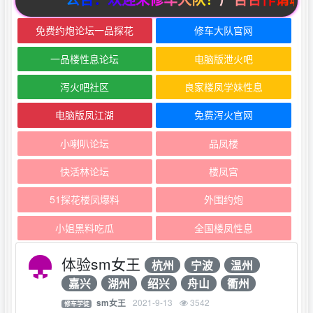
免费约炮论坛一品探花
修车大队官网
一品楼性息论坛
电脑版泄火吧
泻火吧社区
良家楼凤学妹性息
电脑版凤江湖
免费泻火官网
小喇叭论坛
品凤楼
快活林论坛
楼凤宫
51探花楼凤爆料
外围约炮
小姐黑料吃瓜
全国楼凤性息
体验sm女王
杭州
宁波
温州
嘉兴
湖州
绍兴
舟山
衢州
2021-9-13
3542
sm女王
修车学徒