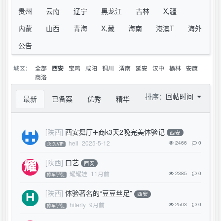
贵州
云南
辽宁
黑龙江
吉林
X,疆
内蒙
山西
青海
X,藏
海南
港澳T
海外
公告
城区：
全部
宝鸡
咸阳
铜川
渭南
延安
汉中
榆林
安康
西安
商洛
排序：
回帖时间
最新
已备案
优秀
精华
[陕西]
西安舞厅➕商k3天2晚完美体验记
西安
heli
2025-5-12
2466
0
永,久VIP
[陕西]
口艺
西安
耀耀娃
11月前
2385
0
修车学徒
[陕西]
体验著名的“豆豆丝足”
西安
hiterly
9月前
2503
0
修车学徒