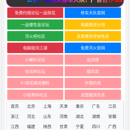
免费约炮论坛一品探花
修车大队官网
一品楼性息论坛
电脑版泄火吧
泻火吧社区
良家楼凤学妹性息
电脑版凤江湖
免费泻火官网
小喇叭论坛
品凤楼
快活林论坛
楼凤宫
51探花楼凤爆料
外围约炮
小姐黑料吃瓜
全国楼凤性息
首页
北京
上海
天津
重庆
广东
江苏
浙江
河北
山东
河南
湖北
湖南
安徽
江西
福建
陕西
甘肃
宁夏
四川
广西