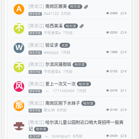
[黑龙江]
南岗区娜美
哈尔滨
Asd1122
5月前
2089
0
修车老哥
[黑龙江]
哈西美溪
哈尔滨
不吃香菜a
7月前
2200
0
修车学徒
[黑龙江]
验证求
大庆
wwyyyyy
7月前
1986
0
修车学徒
[黑龙江]
尔滨风骚御姐
哈尔滨
不吃香菜a
7月前
2152
0
修车学徒
[黑龙江]
爱上一次又一次
哈尔滨
←
1771443424
7月前
2476
1
修车学徒
[黑龙江]
南岗区刚下水妹子
哈尔滨
那么帅
8月前
2143
0
修车学徒
[黑龙江]
哈尔滨儿童公园附近口哨大哥招呼一般爽
记
哈尔滨
←
bushiguyi1
8月前
2434
2
永,久VIP