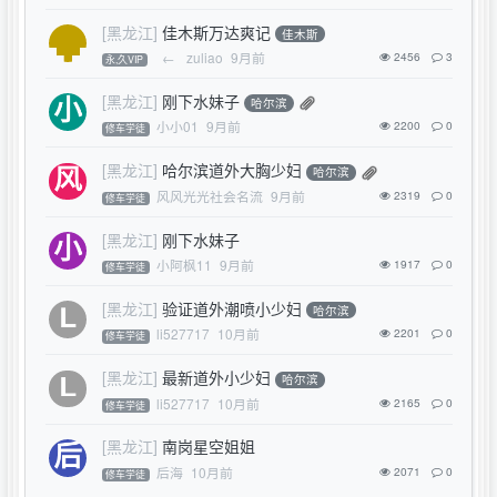
[黑龙江]
佳木斯万达爽记
佳木斯
←
zuliao
9月前
2456
3
永,久VIP
[黑龙江]
刚下水妹子
哈尔滨
小小01
9月前
2200
0
修车学徒
[黑龙江]
哈尔滨道外大胸少妇
哈尔滨
风风光光社会名流
9月前
2319
0
修车学徒
[黑龙江]
刚下水妹子
小阿枫11
9月前
1917
0
修车学徒
[黑龙江]
验证道外潮喷小少妇
哈尔滨
li527717
10月前
2201
0
修车学徒
[黑龙江]
最新道外小少妇
哈尔滨
li527717
10月前
2165
0
修车学徒
[黑龙江]
南岗星空姐姐
后海
10月前
2071
0
修车学徒