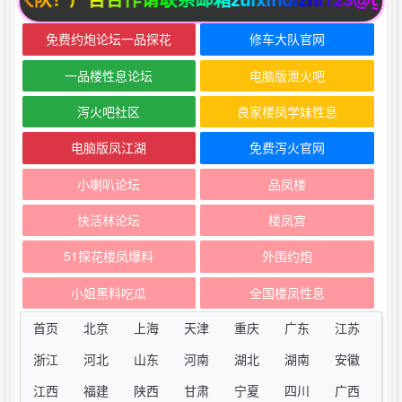
免费约炮论坛一品探花
修车大队官网
一品楼性息论坛
电脑版泄火吧
泻火吧社区
良家楼凤学妹性息
电脑版凤江湖
免费泻火官网
小喇叭论坛
品凤楼
快活林论坛
楼凤宫
51探花楼凤爆料
外围约炮
小姐黑料吃瓜
全国楼凤性息
首页
北京
上海
天津
重庆
广东
江苏
浙江
河北
山东
河南
湖北
湖南
安徽
江西
福建
陕西
甘肃
宁夏
四川
广西