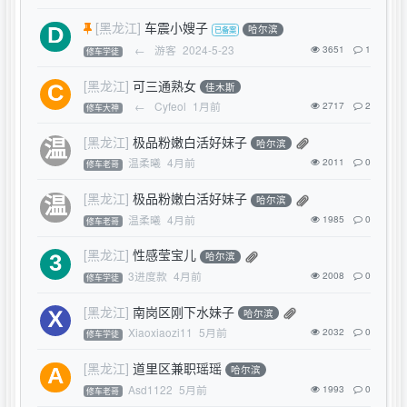
[黑龙江]
车震小嫂子
哈尔滨
←
游客
2024-5-23
3651
1
修车学徒
[黑龙江]
可三通熟女
佳木斯
←
Cyfeol
1月前
2717
2
修车大神
[黑龙江]
极品粉嫩白活好妹子
哈尔滨
温柔曦
4月前
2011
0
修车老哥
[黑龙江]
极品粉嫩白活好妹子
哈尔滨
温柔曦
4月前
1985
0
修车老哥
[黑龙江]
性感莹宝儿
哈尔滨
3进度款
4月前
2008
0
修车学徒
[黑龙江]
南岗区刚下水妹子
哈尔滨
Xiaoxiaozi11
5月前
2032
0
修车学徒
[黑龙江]
道里区兼职瑶瑶
哈尔滨
Asd1122
5月前
1993
0
修车老哥