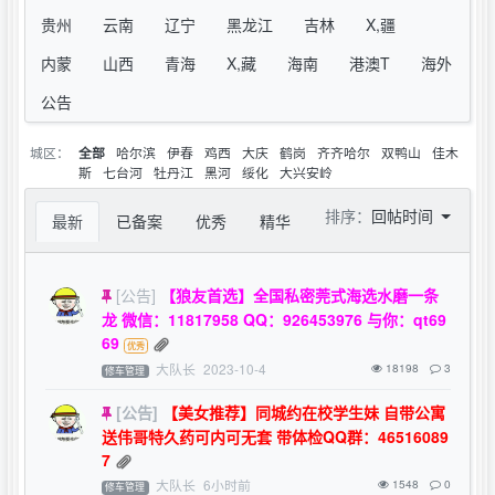
贵州
云南
辽宁
黑龙江
吉林
X,疆
内蒙
山西
青海
X,藏
海南
港澳T
海外
公告
城区：
哈尔滨
伊春
鸡西
大庆
鹤岗
齐齐哈尔
双鸭山
佳木
全部
斯
七台河
牡丹江
黑河
绥化
大兴安岭
排序：
回帖时间
最新
已备案
优秀
精华
[公告]
【狼友首选】全国私密莞式海选水磨一条
龙 微信：11817958 QQ：926453976 与你：qt69
69
大队长
2023-10-4
18198
3
修车管理
[公告]
【美女推荐】同城约在校学生妹 自带公寓
送伟哥特久药可内可无套 带体检QQ群：46516089
7
大队长
6小时前
1548
0
修车管理