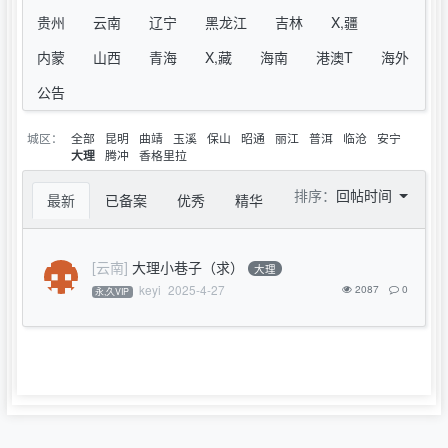
贵州
云南
辽宁
黑龙江
吉林
X,疆
内蒙
山西
青海
X,藏
海南
港澳T
海外
公告
城区：
全部
昆明
曲靖
玉溪
保山
昭通
丽江
普洱
临沧
安宁
腾冲
香格里拉
大理
排序：
回帖时间
最新
已备案
优秀
精华
[云南]
大理小巷子（求）
大理
keyi
2025-4-27
2087
0
永,久VIP