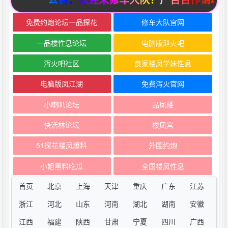
免费约炮论坛一品探花
修车大队官网
一品楼性息论坛
电脑版泄火吧
泻火吧社区
良家楼凤学妹性息
电脑版凤江湖
免费泻火官网
小喇叭论坛
品凤楼
快活林论坛
楼凤宫
51探花楼凤爆料
外围约炮
小姐黑料吃瓜
全国楼凤性息
首页
北京
上海
天津
重庆
广东
江苏
浙江
河北
山东
河南
湖北
湖南
安徽
江西
福建
陕西
甘肃
宁夏
四川
广西