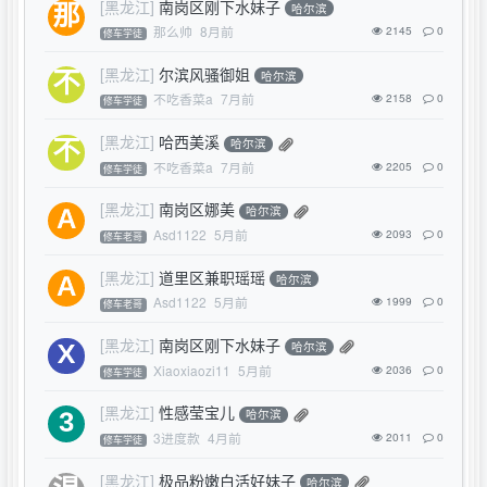
[黑龙江]
南岗区刚下水妹子
哈尔滨
那么帅
8月前
2145
0
修车学徒
[黑龙江]
尔滨风骚御姐
哈尔滨
不吃香菜a
7月前
2158
0
修车学徒
[黑龙江]
哈西美溪
哈尔滨
不吃香菜a
7月前
2205
0
修车学徒
[黑龙江]
南岗区娜美
哈尔滨
Asd1122
5月前
2093
0
修车老哥
[黑龙江]
道里区兼职瑶瑶
哈尔滨
Asd1122
5月前
1999
0
修车老哥
[黑龙江]
南岗区刚下水妹子
哈尔滨
Xiaoxiaozi11
5月前
2036
0
修车学徒
[黑龙江]
性感莹宝儿
哈尔滨
3进度款
4月前
2011
0
修车学徒
[黑龙江]
极品粉嫩白活好妹子
哈尔滨