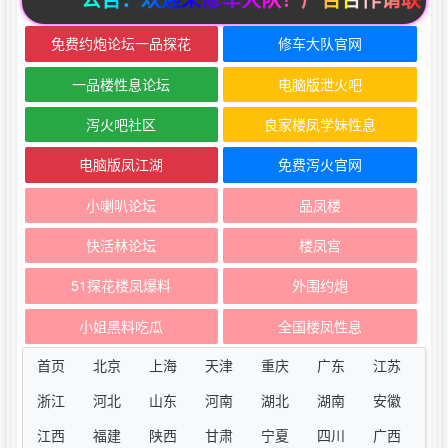
免费约炮论坛一品探花
修车大队官网
一品楼性息论坛
电脑版泄火吧
泻火吧社区
良家楼凤学妹性息
电脑版凤江湖
免费泻火官网
小喇叭论坛
品凤楼
快活林论坛
楼凤宫
51探花楼凤爆料
外围约炮
小姐黑料吃瓜
全国楼凤性息
首页
北京
上海
天津
重庆
广东
江苏
浙江
河北
山东
河南
湖北
湖南
安徽
江西
福建
陕西
甘肃
宁夏
四川
广西