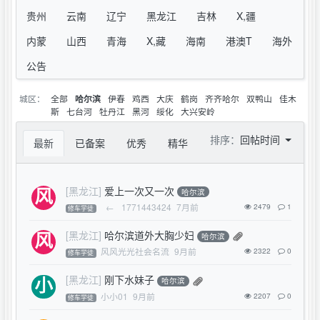
贵州
云南
辽宁
黑龙江
吉林
X,疆
内蒙
山西
青海
X,藏
海南
港澳T
海外
公告
城区：
全部
伊春
鸡西
大庆
鹤岗
齐齐哈尔
双鸭山
佳木
哈尔滨
斯
七台河
牡丹江
黑河
绥化
大兴安岭
排序：
回帖时间
最新
已备案
优秀
精华
[黑龙江]
爱上一次又一次
哈尔滨
←
1771443424
7月前
2479
1
修车学徒
[黑龙江]
哈尔滨道外大胸少妇
哈尔滨
风风光光社会名流
9月前
2322
0
修车学徒
[黑龙江]
刚下水妹子
哈尔滨
小小01
9月前
2207
0
修车学徒