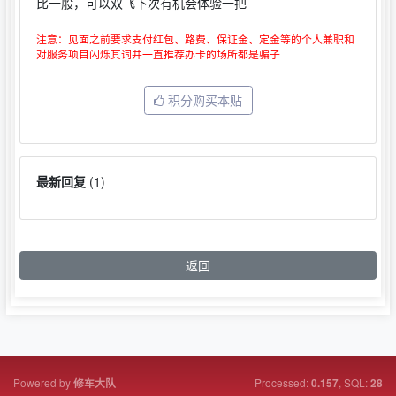
比一般，可以双飞下次有机会体验一把
注意：见面之前要求支付红包、路费、保证金、定金等的个人兼职和
对服务项目闪烁其词并一直推荐办卡的场所都是骗子
积分购买本贴
最新回复
(
1
)
返回
Powered by
Processed:
, SQL:
修车大队
0.157
28