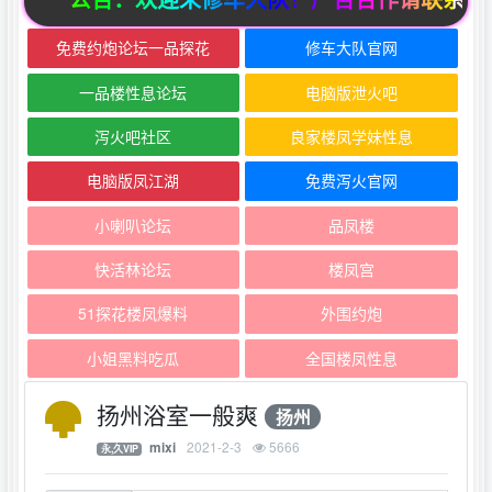
免费约炮论坛一品探花
修车大队官网
一品楼性息论坛
电脑版泄火吧
泻火吧社区
良家楼凤学妹性息
电脑版凤江湖
免费泻火官网
小喇叭论坛
品凤楼
快活林论坛
楼凤宫
51探花楼凤爆料
外围约炮
小姐黑料吃瓜
全国楼凤性息
扬州浴室一般爽
扬州
2021-2-3
5666
mixi
永,久VIP