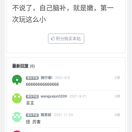
不说了，自己脑补，就是嫩，第一
次玩这么小
积分购买本贴
最新回复
(
6
)
2021-9-9
2
楼
独行者i
修车学徒
66666666666666
2021-9-21
3
楼
wangyajun3209
修车学徒
言主
2021-11-20
4
楼
姚思前
修车学徒
扭 厉害