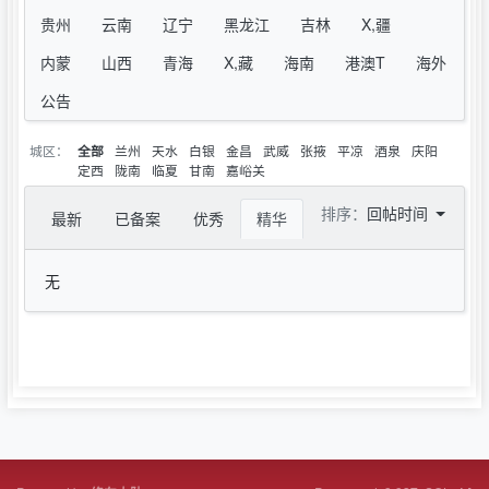
贵州
云南
辽宁
黑龙江
吉林
X,疆
内蒙
山西
青海
X,藏
海南
港澳T
海外
公告
城区：
兰州
天水
白银
金昌
武威
张掖
平凉
酒泉
庆阳
全部
定西
陇南
临夏
甘南
嘉峪关
排序：
回帖时间
最新
已备案
优秀
精华
无