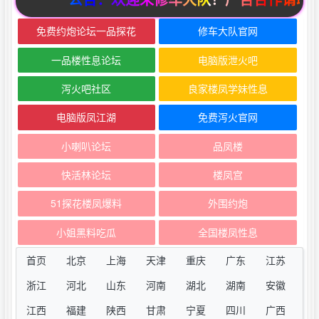
免费约炮论坛一品探花
修车大队官网
一品楼性息论坛
电脑版泄火吧
泻火吧社区
良家楼凤学妹性息
电脑版凤江湖
免费泻火官网
小喇叭论坛
品凤楼
快活林论坛
楼凤宫
51探花楼凤爆料
外围约炮
小姐黑料吃瓜
全国楼凤性息
首页
北京
上海
天津
重庆
广东
江苏
浙江
河北
山东
河南
湖北
湖南
安徽
江西
福建
陕西
甘肃
宁夏
四川
广西