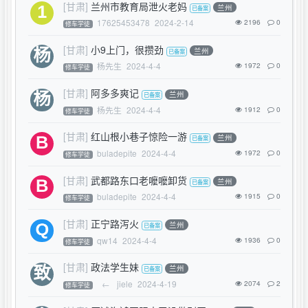
[甘肃]
兰州市教育局泄火老妈
兰州
17625453478
2024-2-14
2196
0
修车学徒
[甘肃]
小9上门，很攒劲
兰州
杨先生
2024-4-4
1972
0
修车学徒
[甘肃]
阿多多爽记
兰州
杨先生
2024-4-4
1912
0
修车学徒
[甘肃]
红山根小巷子惊险一游
兰州
buladepite
2024-4-4
1972
0
修车学徒
[甘肃]
武都路东口老嚒嚒卸货
兰州
buladepite
2024-4-4
1915
0
修车学徒
[甘肃]
正宁路泻火
兰州
qw14
2024-4-4
1936
0
修车学徒
[甘肃]
政法学生妹
兰州
←
jiele
2024-4-19
2074
2
修车学徒