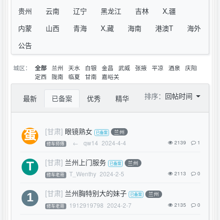
贵州
云南
辽宁
黑龙江
吉林
X,疆
内蒙
山西
青海
X,藏
海南
港澳T
海外
公告
城区：
兰州
天水
白银
金昌
武威
张掖
平凉
酒泉
庆阳
全部
定西
陇南
临夏
甘南
嘉峪关
排序：
回帖时间
最新
已备案
优秀
精华
[甘肃]
眼镜熟女
兰州
←
qw14
2024-4-4
2139
1
修车师傅
[甘肃]
兰州上门服务
兰州
T_Wenthy
2024-2-5
2113
0
修车老哥
[甘肃]
兰州胸特别大的妹子
兰州
1912919798
2024-2-7
2135
0
修车老哥