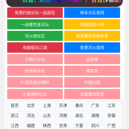
免费约炮论坛一品探花
修车大队官网
一品楼性息论坛
电脑版泄火吧
泻火吧社区
良家楼凤学妹性息
电脑版凤江湖
免费泻火官网
小喇叭论坛
品凤楼
快活林论坛
楼凤宫
51探花楼凤爆料
外围约炮
小姐黑料吃瓜
全国楼凤性息
首页
北京
上海
天津
重庆
广东
江苏
浙江
河北
山东
河南
湖北
湖南
安徽
江西
福建
陕西
甘肃
宁夏
四川
广西