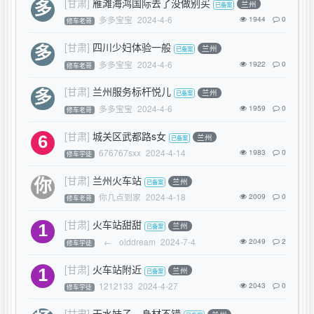
[甘肃]
雁滩海鸿国际去了没做别买
兰州
多多宝宝
2024-4-6
1944
0
修车老哥
[甘肃]
四川少妇体验一般
兰州
多多宝宝
2024-4-6
1922
0
修车老哥
[甘肃]
兰州服务标杆悦儿
兰州
多多宝宝
2024-4-6
1959
0
修车老哥
[甘肃]
城关区武都路s女
兰州
676767sxx
2024-4-14
1983
0
修车学徒
[甘肃]
兰州火车站
兰州
你几点到家
2024-4-18
2009
0
修车老哥
[甘肃]
火车站甜甜
兰州
←
olddream
2024-7-4
2049
2
修车学徒
[甘肃]
火车站附近
兰州
1212133
2024-4-27
2043
0
修车学徒
[甘肃]
天水妹子，身材不错