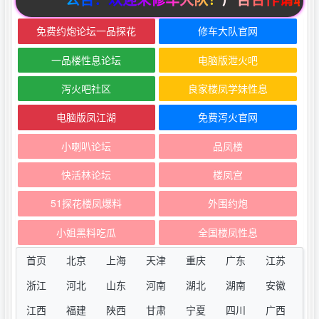
免费约炮论坛一品探花
修车大队官网
一品楼性息论坛
电脑版泄火吧
泻火吧社区
良家楼凤学妹性息
电脑版凤江湖
免费泻火官网
小喇叭论坛
品凤楼
快活林论坛
楼凤宫
51探花楼凤爆料
外围约炮
小姐黑料吃瓜
全国楼凤性息
首页
北京
上海
天津
重庆
广东
江苏
浙江
河北
山东
河南
湖北
湖南
安徽
江西
福建
陕西
甘肃
宁夏
四川
广西