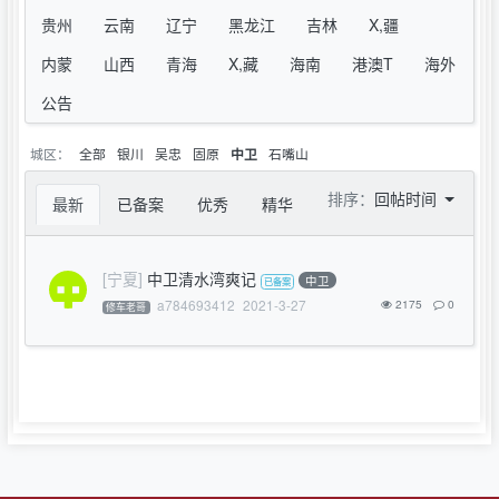
贵州
云南
辽宁
黑龙江
吉林
X,疆
内蒙
山西
青海
X,藏
海南
港澳T
海外
公告
城区：
全部
银川
吴忠
固原
石嘴山
中卫
排序：
回帖时间
最新
已备案
优秀
精华
[宁夏]
中卫清水湾爽记
中卫
a784693412
2021-3-27
2175
0
修车老哥