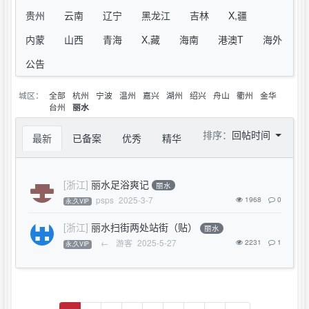
贵州
云南
辽宁
黑龙江
吉林
X,疆
内蒙
山西
青海
X,藏
海南
港澳T
海外
公告
城区：
全部
杭州
宁波
温州
嘉兴
湖州
绍兴
舟山
衢州
金华
台州
丽水
排序：
回帖时间
最新
已备案
优秀
精华
[浙江]
丽水足浴爽记
丽水
psps
2025-3-7
1968
0
永,久VIP
[浙江]
丽水扫街两处站街（贴）
丽水
←
游客
2025-5-27
2231
1
永,久VIP