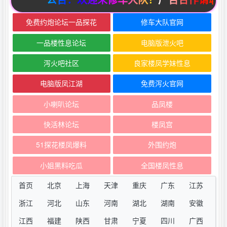
免费约炮论坛一品探花
修车大队官网
一品楼性息论坛
电脑版泄火吧
泻火吧社区
良家楼凤学妹性息
电脑版凤江湖
免费泻火官网
小喇叭论坛
品凤楼
快活林论坛
楼凤宫
51探花楼凤爆料
外围约炮
小姐黑料吃瓜
全国楼凤性息
首页
北京
上海
天津
重庆
广东
江苏
浙江
河北
山东
河南
湖北
湖南
安徽
江西
福建
陕西
甘肃
宁夏
四川
广西