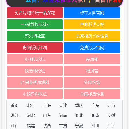
免费约炮论坛一品探花
修车大队官网
一品楼性息论坛
电脑版泄火吧
泻火吧社区
良家楼凤学妹性息
电脑版凤江湖
免费泻火官网
小喇叭论坛
品凤楼
快活林论坛
楼凤宫
51探花楼凤爆料
外围约炮
小姐黑料吃瓜
全国楼凤性息
首页
北京
上海
天津
重庆
广东
江苏
浙江
河北
山东
河南
湖北
湖南
安徽
江西
福建
陕西
甘肃
宁夏
四川
广西