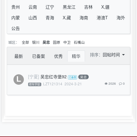
贵州
云南
辽宁
黑龙江
吉林
X,疆
内蒙
山西
青海
X,藏
海南
港澳T
海外
公告
城区：
全部
银川
固原
中卫
石嘴山
吴忠
排序：
回帖时间
最新
已备案
优秀
精华
[宁夏]
吴忠红寺堡92
吴忠
LZT121314
2024-3-21
2026
0
修车学徒