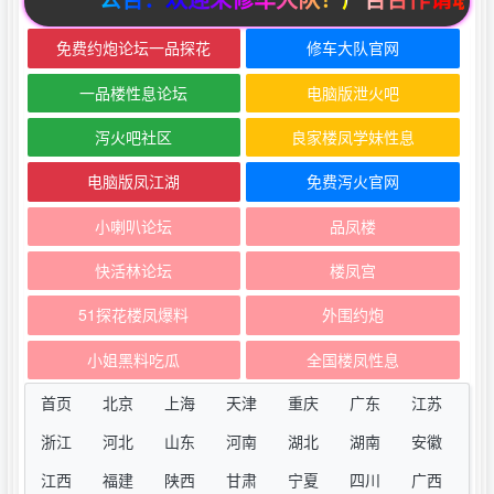
免费约炮论坛一品探花
修车大队官网
一品楼性息论坛
电脑版泄火吧
泻火吧社区
良家楼凤学妹性息
电脑版凤江湖
免费泻火官网
小喇叭论坛
品凤楼
快活林论坛
楼凤宫
51探花楼凤爆料
外围约炮
小姐黑料吃瓜
全国楼凤性息
首页
北京
上海
天津
重庆
广东
江苏
浙江
河北
山东
河南
湖北
湖南
安徽
江西
福建
陕西
甘肃
宁夏
四川
广西