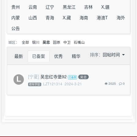
贵州
云南
辽宁
黑龙江
吉林
X,疆
内蒙
山西
青海
X,藏
海南
港澳T
海外
公告
城区：
全部
银川
固原
中卫
石嘴山
吴忠
排序：
回帖时间
最新
已备案
优秀
精华
[宁夏]
吴忠红寺堡92
吴忠
LZT121314
2024-3-21
2025
0
修车学徒