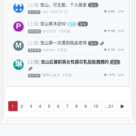
[上海]
宝山，可无套，个人居家
宝山
heli
2025-5-12
2360
0
永,久VIP
[上海]
宝山某沐足92
宝山
pm2022
10月前
2199
0
修车学徒
[上海]
宝山第一次遇到极品老师
宝山
manian
5月前
2102
0
修车老哥
[上海]
宝山区兼职美女性感巨乳屁股翘翘的
宝山
琳琳小妹子
2天前
1573
0
永,久VIP
1
2
3
4
5
6
7
8
9
10
...21
▶