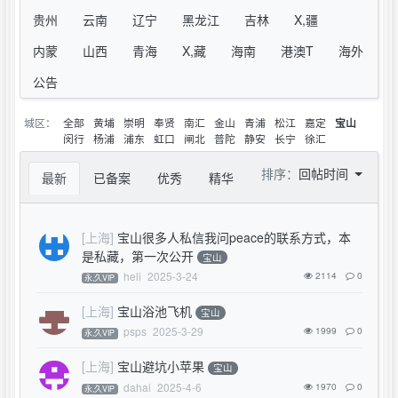
贵州
云南
辽宁
黑龙江
吉林
X,疆
内蒙
山西
青海
X,藏
海南
港澳T
海外
公告
城区：
全部
黄埔
崇明
奉贤
南汇
金山
青浦
松江
嘉定
宝山
闵行
杨浦
浦东
虹口
闸北
普陀
静安
长宁
徐汇
排序：
回帖时间
最新
已备案
优秀
精华
[上海]
宝山很多人私信我问peace的联系方式，本
是私藏，第一次公开
宝山
heli
2025-3-24
2114
0
永,久VIP
[上海]
宝山浴池飞机
宝山
psps
2025-3-29
1999
0
永,久VIP
[上海]
宝山避坑小苹果
宝山
dahai
2025-4-6
1970
0
永,久VIP