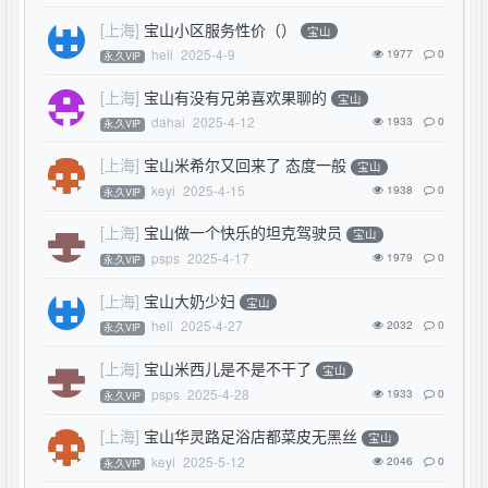
[上海]
宝山小区服务性价（）
宝山
heli
2025-4-9
1977
0
永,久VIP
[上海]
宝山有没有兄弟喜欢果聊的
宝山
dahai
2025-4-12
1933
0
永,久VIP
[上海]
宝山米希尔又回来了 态度一般
宝山
keyi
2025-4-15
1938
0
永,久VIP
[上海]
宝山做一个快乐的坦克驾驶员
宝山
psps
2025-4-17
1979
0
永,久VIP
[上海]
宝山大奶少妇
宝山
heli
2025-4-27
2032
0
永,久VIP
[上海]
宝山米西儿是不是不干了
宝山
psps
2025-4-28
1933
0
永,久VIP
[上海]
宝山华灵路足浴店都菜皮无黑丝
宝山
keyi
2025-5-12
2046
0
永,久VIP