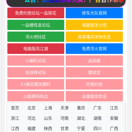
免费约炮论坛一品探花
修车大队官网
一品楼性息论坛
电脑版泄火吧
泻火吧社区
良家楼凤学妹性息
电脑版凤江湖
免费泻火官网
小喇叭论坛
品凤楼
快活林论坛
楼凤宫
51探花楼凤爆料
外围约炮
小姐黑料吃瓜
全国楼凤性息
首页
北京
上海
天津
重庆
广东
江苏
浙江
河北
山东
河南
湖北
湖南
安徽
江西
福建
陕西
甘肃
宁夏
四川
广西