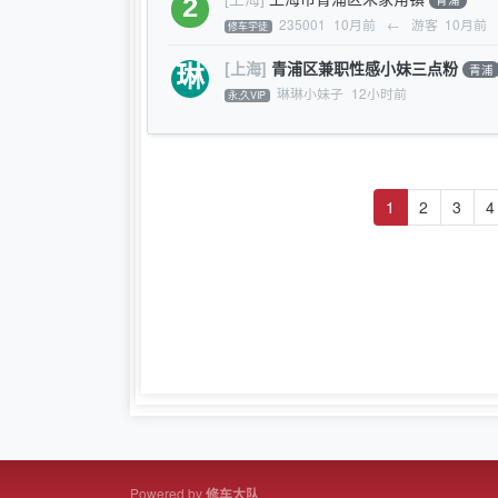
235001
10月前
←
游客
10月前
修车学徒
[上海]
青浦区兼职性感小妹三点粉
青浦
琳琳小妹子
12小时前
永,久VIP
1
2
3
4
Powered by
修车大队