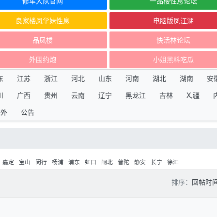
修车大队官网
一品楼性息论坛
良家楼凤学妹性息
电脑版凤江湖
品凤楼
快活林论坛
外围约炮
小姐黑料吃瓜
东
江苏
浙江
河北
山东
河南
湖北
湖南
安
川
广西
贵州
云南
辽宁
黑龙江
吉林
X,疆
海外
公告
嘉定
宝山
闵行
杨浦
浦东
虹口
闸北
普陀
静安
长宁
徐汇
排序：
回帖时