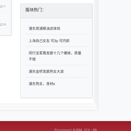
1
版块热门：
0
浦东周浦推油店体验
上海自己女友 可3p 可内射
闵行龙茗路发廊十几个嫩妹，质量
不错
浦东金桥发廊熟女大波
浦东熟女，身材s
Processed:
, SQL:
0.034
20