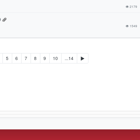
2179
1549
5
6
7
8
9
10
...14
▶