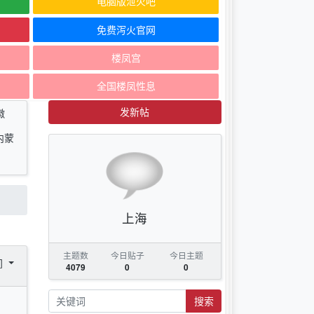
电脑版泄火吧
免费泻火官网
楼凤宫
全国楼凤性息
发新帖
徽
内蒙
上海
主题数
今日贴子
今日主题
间
4079
0
0
搜索