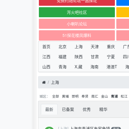
免费约炮论坛一品探花
泻火吧社区
小喇叭论坛
51探花楼凤爆料
首页
北京
上海
天津
重庆
广
江西
福建
陕西
甘肃
宁夏
四
山西
青海
X,藏
海南
港澳T
上海
城区：
全部
黄埔
崇明
奉贤
南汇
金山
松江
青浦
最新
已备案
优秀
精华
[上海]
上海市青浦区朱家角镇
青浦