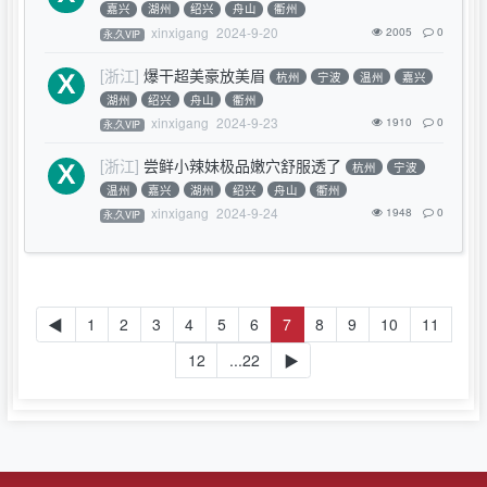
嘉兴
湖州
绍兴
舟山
衢州
xinxigang
2024-9-20
2005
0
永,久VIP
[浙江]
爆干超美豪放美眉
杭州
宁波
温州
嘉兴
湖州
绍兴
舟山
衢州
xinxigang
2024-9-23
1910
0
永,久VIP
[浙江]
尝鲜小辣妹极品嫩穴舒服透了
杭州
宁波
温州
嘉兴
湖州
绍兴
舟山
衢州
xinxigang
2024-9-24
1948
0
永,久VIP
◀
1
2
3
4
5
6
7
8
9
10
11
12
...22
▶