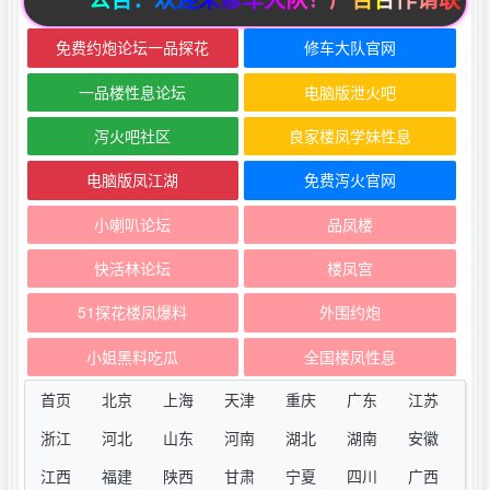
免费约炮论坛一品探花
修车大队官网
一品楼性息论坛
电脑版泄火吧
泻火吧社区
良家楼凤学妹性息
电脑版凤江湖
免费泻火官网
小喇叭论坛
品凤楼
快活林论坛
楼凤宫
51探花楼凤爆料
外围约炮
小姐黑料吃瓜
全国楼凤性息
首页
北京
上海
天津
重庆
广东
江苏
浙江
河北
山东
河南
湖北
湖南
安徽
江西
福建
陕西
甘肃
宁夏
四川
广西