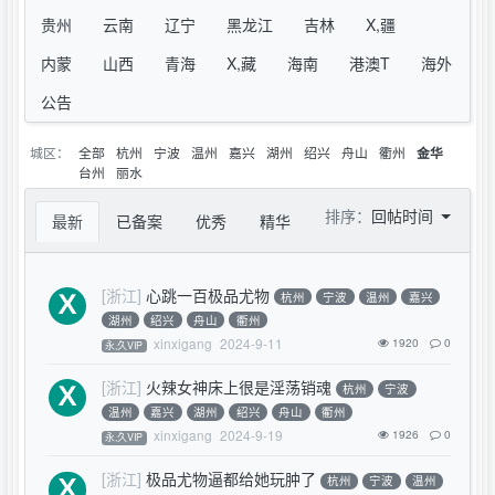
贵州
云南
辽宁
黑龙江
吉林
X,疆
内蒙
山西
青海
X,藏
海南
港澳T
海外
公告
城区：
全部
杭州
宁波
温州
嘉兴
湖州
绍兴
舟山
衢州
金华
台州
丽水
排序：
回帖时间
最新
已备案
优秀
精华
[浙江]
心跳一百极品尤物
杭州
宁波
温州
嘉兴
湖州
绍兴
舟山
衢州
xinxigang
2024-9-11
1920
0
永,久VIP
[浙江]
火辣女神床上很是淫荡销魂
杭州
宁波
温州
嘉兴
湖州
绍兴
舟山
衢州
xinxigang
2024-9-19
1926
0
永,久VIP
[浙江]
极品尤物逼都给她玩肿了
杭州
宁波
温州