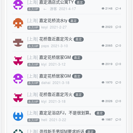
[上海]
嘉定酒店式公寓TY
嘉定
←
游客
2021-4-17
2148
4
永,久VIP
[上海]
嘉定花桥流水ty
嘉定
keyi
2021-2-27
2023
0
永,久VIP
[上海]
花桥靠近嘉定泻火
嘉定
psps
2021-3-10
2065
0
永,久VIP
[上海]
嘉定花桥居家GM
嘉定
kiyi
2021-3-12
2019
0
永,久VIP
[上海]
嘉定花桥居家GM
嘉定
dahai
2021-3-18
1970
0
永,久VIP
[上海]
花桥靠近嘉定泻火
嘉定
kiyi
2021-3-18
2026
0
永,久VIP
[上海]
嘉定足浴店FJ，不是很划算。
嘉定
heli
2021-3-22
1987
0
永,久VIP
[上海]
寻找新手男奴M要求听话
嘉定