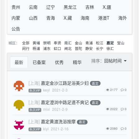
贵州
云南
辽宁
黑龙江
吉林
X,疆
内蒙
山西
青海
X,藏
海南
港澳T
海外
公告
城区：
全部
黄埔
崇明
奉贤
南汇
金山
青浦
松江
宝山
嘉定
闵行
杨浦
浦东
虹口
闸北
普陀
静安
长宁
徐汇
排序：
回帖时间
最新
已备案
优秀
精华
[上海]
嘉定金沙江路足浴美少妇
嘉定
keyi
2021-2-3
2177
0
永,久VIP
[上海]
嘉定澄浏中路足道不爽记
嘉定
mixi
2021-2-9
2022
0
永,久VIP
[上海]
嘉定黄渡洗浴按摩
嘉定
kiyi
2021-2-16
2080
0
永,久VIP