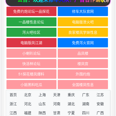
免费约炮论坛一品探花
修车大队官网
一品楼性息论坛
电脑版泄火吧
泻火吧社区
良家楼凤学妹性息
电脑版凤江湖
免费泻火官网
小喇叭论坛
品凤楼
快活林论坛
楼凤宫
51探花楼凤爆料
外围约炮
小姐黑料吃瓜
全国楼凤性息
首页
北京
上海
天津
重庆
广东
江苏
浙江
河北
山东
河南
湖北
湖南
安徽
江西
福建
陕西
甘肃
宁夏
四川
广西