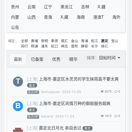
贵州
云南
辽宁
黑龙江
吉林
X,疆
内蒙
山西
青海
X,藏
海南
港澳T
海外
公告
城区：
全部
黄埔
崇明
奉贤
南汇
金山
青浦
松江
宝山
嘉定
闵行
杨浦
浦东
虹口
闸北
普陀
静安
长宁
徐汇
排序：
回帖时间
最新
已备案
优秀
精华
[上海]
上海市-嘉定区水灵灵的学生妹简直不要太爽
嘉定
tanhuayuan
2024-10-29
2075
0
永,久VIP
[上海]
上海市-嘉定区风情万种的御姐服务超爽
嘉定
banane
2024-11-24
1972
0
永,久VIP
[上海]
嘉定北日月光 亲自去过
嘉定