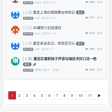
psps
2025-4-2
1965
0
永,久VIP
[上海]
嘉定上海白银路舞台体验记
嘉定
heli
2025-4-10
1977
0
永,久VIP
[江苏]
30兼职少妇态度好
keyi
2025-4-12
1974
0
永,久VIP
[上海]
嘉定亲自去过，体验还可以
嘉定
heli
2025-5-1
1990
0
永,久VIP
[上海]
嘉定区兼职妹子声音勾魂技术好口活一绝
嘉定
琳琳小妹子
1天前
1568
0
永,久VIP
1
2
3
4
5
6
7
8
9
10
11
▶