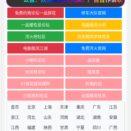
免费约炮论坛一品探花
修车大队官网
一品楼性息论坛
电脑版泄火吧
泻火吧社区
良家楼凤学妹性息
电脑版凤江湖
免费泻火官网
小喇叭论坛
品凤楼
快活林论坛
楼凤宫
51探花楼凤爆料
外围约炮
小姐黑料吃瓜
全国楼凤性息
首页
北京
上海
天津
重庆
广东
江苏
浙江
河北
山东
河南
湖北
湖南
安徽
江西
福建
陕西
甘肃
宁夏
四川
广西